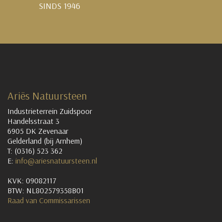
SINDS 1946
Ariës Natuursteen
Industrieterrein Zuidspoor
Handelsstraat 3
6905 DK Zevenaar
Gelderland (bij Arnhem)
T: (0316) 523 362
E:
info@ariesnatuursteen.nl
KVK: 09082117
BTW: NL802579358B01
Raad van Commissarissen