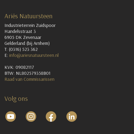
Ariës Natuursteen
Industrieterrein Zuidspoor
Handelsstraat 3
6905 DK Zevenaar
Gelderland (bij Arnhem)
T: (0316) 523 362
E:
info@ariesnatuursteen.nl
KVK: 09082117
BTW: NL802579358B01
Raad van Commissarissen
Volg ons