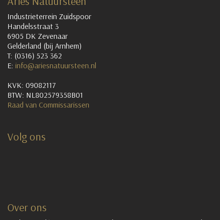
Ariës Natuursteen
Industrieterrein Zuidspoor
Handelsstraat 3
6905 DK Zevenaar
Gelderland (bij Arnhem)
T: (0316) 523 362
E:
info@ariesnatuursteen.nl
KVK: 09082117
BTW: NL802579358B01
Raad van Commissarissen
Volg ons
Over ons