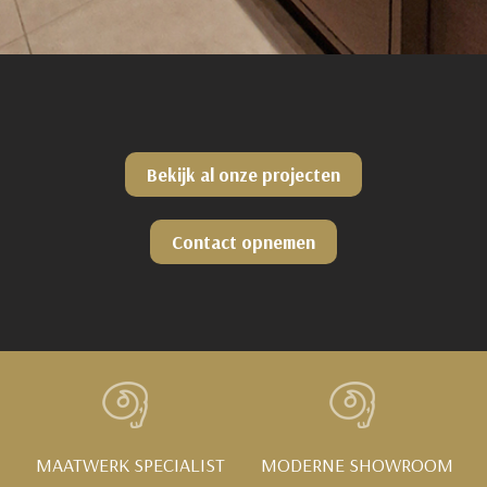
Bekijk al onze projecten
Contact opnemen
MAATWERK SPECIALIST
MODERNE SHOWROOM