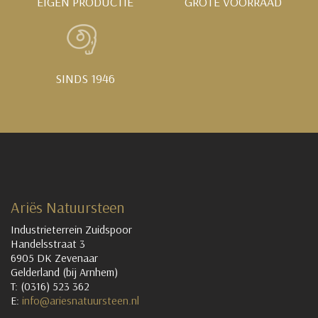
EIGEN PRODUCTIE
GROTE VOORRAAD
SINDS 1946
Ariës Natuursteen
Industrieterrein Zuidspoor
Handelsstraat 3
6905 DK Zevenaar
Gelderland (bij Arnhem)
T: (0316) 523 362
E:
info@ariesnatuursteen.nl