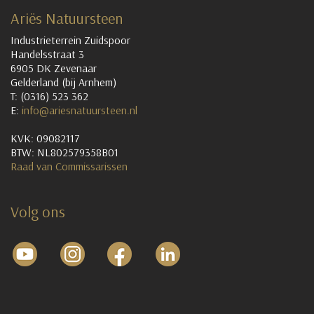
Ariës Natuursteen
Industrieterrein Zuidspoor
Handelsstraat 3
6905 DK Zevenaar
Gelderland (bij Arnhem)
T: (0316) 523 362
E:
info@ariesnatuursteen.nl
KVK: 09082117
BTW: NL802579358B01
Raad van Commissarissen
Volg ons