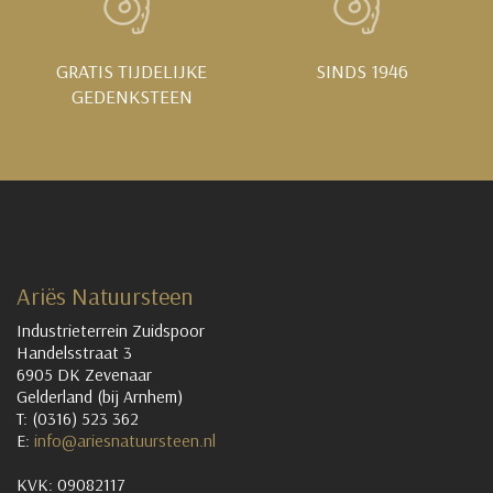
GRATIS TIJDELIJKE
SINDS 1946
GEDENKSTEEN
Ariës Natuursteen
Industrieterrein Zuidspoor
Handelsstraat 3
6905 DK Zevenaar
Gelderland (bij Arnhem)
T: (0316) 523 362
E:
info@ariesnatuursteen.nl
KVK: 09082117