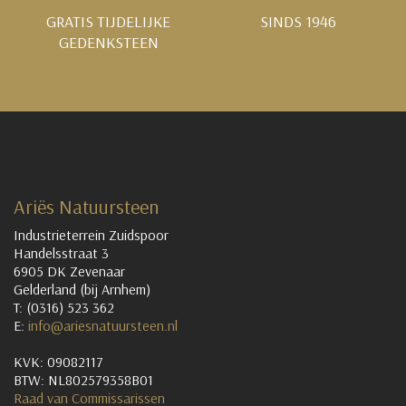
GRATIS TIJDELIJKE
SINDS 1946
GEDENKSTEEN
Ariës Natuursteen
Industrieterrein Zuidspoor
Handelsstraat 3
6905 DK Zevenaar
Gelderland (bij Arnhem)
T: (0316) 523 362
E:
info@ariesnatuursteen.nl
KVK: 09082117
BTW: NL802579358B01
Raad van Commissarissen