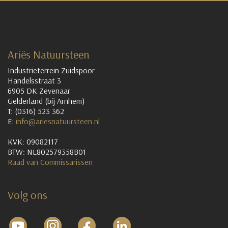
Ariës Natuursteen
Industrieterrein Zuidspoor
Handelsstraat 3
6905 DK Zevenaar
Gelderland (bij Arnhem)
T: (0316) 523 362
E:
info@ariesnatuursteen.nl
KVK: 09082117
BTW: NL802579358B01
Raad van Commissarissen
Volg ons