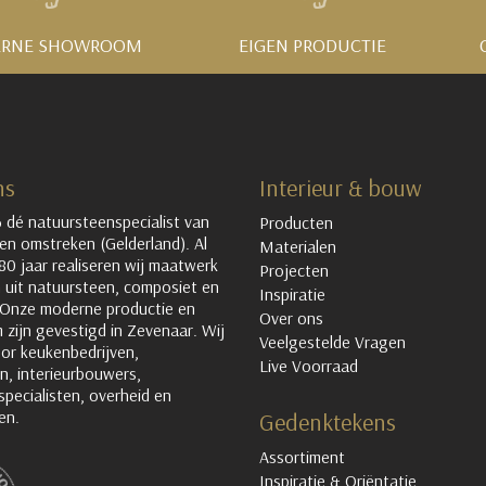
RNE SHOWROOM
EIGEN PRODUCTIE
ns
Interieur & bouw
 dé natuursteenspecialist van
Producten
en omstreken (Gelderland). Al
Materialen
80 jaar realiseren wij maatwerk
Projecten
 uit natuursteen, composiet en
Inspiratie
 Onze moderne productie en
Over ons
zijn gevestigd in Zevenaar. Wij
Veelgestelde Vragen
or keukenbedrijven,
Live Voorraad
n, interieurbouwers,
pecialisten, overheid en
en.
Gedenktekens
Assortiment
Inspiratie & Oriëntatie