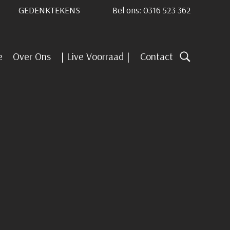
GEDENKTEKENS
Bel ons: 0316 523 362
e
Over Ons
| Live Voorraad |
Contact