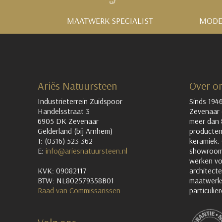
MAATWERK SPECIALIST
MODE
Ariës Natuursteen
Over o
Industrieterrein Zuidspoor
Sinds 1946
Handelsstraat 3
Zevenaar 
6905 DK Zevenaar
meer dan 
Gelderland (bij Arnhem)
producten
T: (0316) 523 362
keramiek.
E:
info@ariesnatuursteen.nl
showroom 
werken vo
KVK: 09082117
architecte
BTW: NL802579358B01
maatwerks
Raad van Commissarissen
particulier