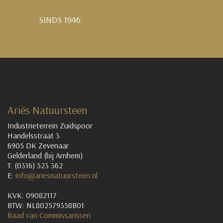
SINDS 1946
Ariës Natuursteen
Industrieterrein Zuidspoor
Handelsstraat 3
6905 DK Zevenaar
Gelderland (bij Arnhem)
T: (0316) 523 362
E:
info@ariesnatuursteen.nl
KVK: 09082117
BTW: NL802579358B01
Raad van Commissarissen