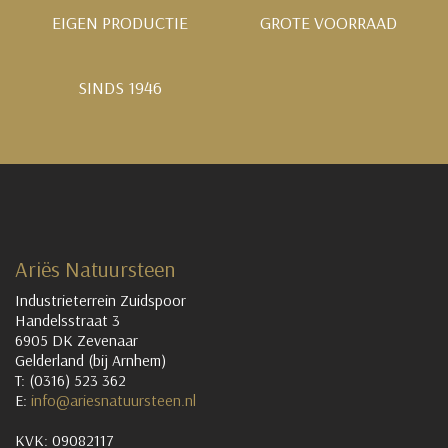
EIGEN PRODUCTIE
GROTE VOORRAAD
SINDS 1946
Ariës Natuursteen
Industrieterrein Zuidspoor
Handelsstraat 3
6905 DK Zevenaar
Gelderland (bij Arnhem)
T: (0316) 523 362
E:
info@ariesnatuursteen.nl
KVK: 09082117