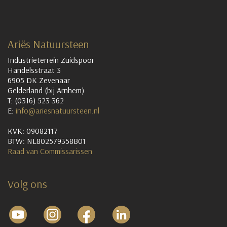
Ariës Natuursteen
Industrieterrein Zuidspoor
Handelsstraat 3
6905 DK Zevenaar
Gelderland (bij Arnhem)
T: (0316) 523 362
E:
info@ariesnatuursteen.nl
KVK: 09082117
BTW: NL802579358B01
Raad van Commissarissen
Volg ons