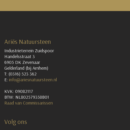
Ariës Natuursteen
Industrieterrein Zuidspoor
Handelsstraat 3
6905 DK Zevenaar
Gelderland (bij Arnhem)
T: (0316) 523 362
E:
info@ariesnatuursteen.nl
KVK: 09082117
BTW: NL802579358B01
Raad van Commissarissen
Volg ons