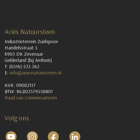
Ariës Natuursteen
Industrieterrein Zuidspoor
Handelsstraat 3
6905 DK Zevenaar
Gelderland (bij Arnhem)
T: (0316) 523 362
E:
info@ariesnatuursteen.nl
KVK: 09082117
BTW: NL802579358B01
Raad van Commissarissen
Volg ons