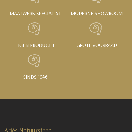
MAATWERK SPECIALIST
MODERNE SHOWROOM
EIGEN PRODUCTIE
GROTE VOORRAAD
SINDS 1946
Ariës Natuursteen