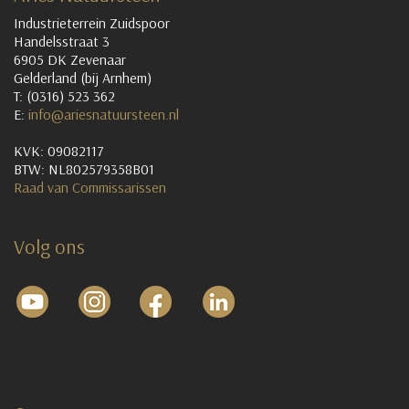
Industrieterrein Zuidspoor
Handelsstraat 3
6905 DK Zevenaar
Gelderland (bij Arnhem)
T: (0316) 523 362
E:
info@ariesnatuursteen.nl
KVK: 09082117
BTW: NL802579358B01
Raad van Commissarissen
Volg ons