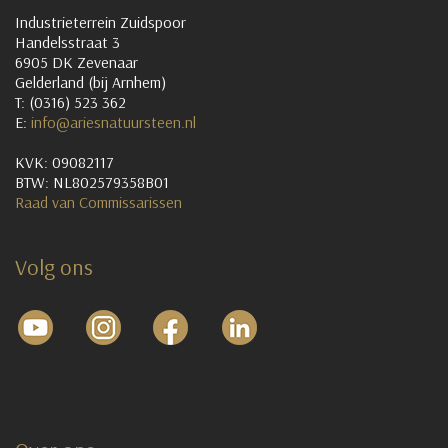
Industrieterrein Zuidspoor
Handelsstraat 3
6905 DK Zevenaar
Gelderland (bij Arnhem)
T: (0316) 523 362
E:
info@ariesnatuursteen.nl
KVK: 09082117
BTW: NL802579358B01
Raad van Commissarissen
Volg ons