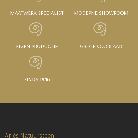
MAATWERK SPECIALIST
MODERNE SHOWROOM
EIGEN PRODUCTIE
GROTE VOORRAAD
SINDS 1946
Ariës Natuursteen