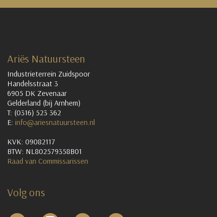
Ariës Natuursteen
Industrieterrein Zuidspoor
Handelsstraat 3
6905 DK Zevenaar
Gelderland (bij Arnhem)
T: (0316) 523 362
E:
info@ariesnatuursteen.nl
KVK: 09082117
BTW: NL802579358B01
Raad van Commissarissen
Volg ons