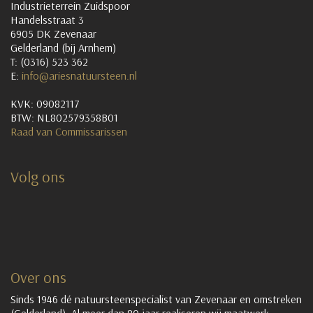
Industrieterrein Zuidspoor
Handelsstraat 3
6905 DK Zevenaar
Gelderland (bij Arnhem)
T: (0316) 523 362
E:
info@ariesnatuursteen.nl
KVK: 09082117
BTW: NL802579358B01
Raad van Commissarissen
Volg ons
Over ons
Sinds 1946 dé natuursteenspecialist van Zevenaar en omstreken