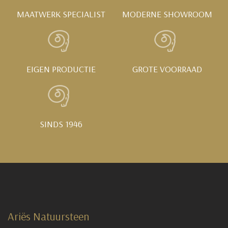
MAATWERK SPECIALIST
MODERNE SHOWROOM
EIGEN PRODUCTIE
GROTE VOORRAAD
SINDS 1946
Ariës Natuursteen